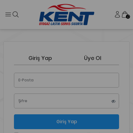
0
Giriş Yap
Üye Ol
E-Posta
Şifre
Giriş Yap