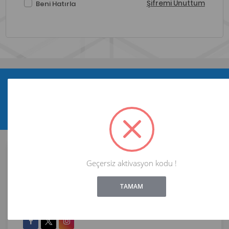
Şifremi Unuttum
Beni Hatırla
Yeni ve indirimli ürünlerden haberdar olun !
Abone Ol
Geçersiz aktivasyon kodu !
ALIŞVERİŞ
!
Not valid!
HİZMETLER
TAMAM
İRTİBAT