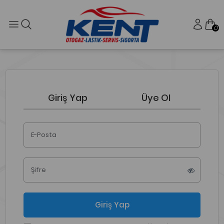
0
Giriş Yap
Üye Ol
E-Posta
Şifre
Giriş Yap