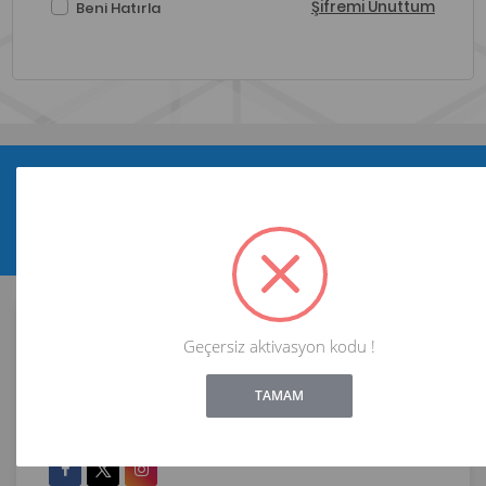
Şifremi Unuttum
Beni Hatırla
Yeni ve indirimli ürünlerden haberdar olun !
Abone Ol
Geçersiz aktivasyon kodu !
ALIŞVERİŞ
!
Not valid!
HİZMETLER
TAMAM
İRTİBAT