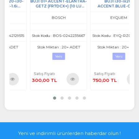
30-
BUJİ 01> ACCENT-ELANTRA-
BUJİ i30-ix20-
BU
GETZ (FR7DCX+) (10 LU
ACCENT.BLUE-CEED-
T)
PAKET)
CARENS-SOUL-VENGA 1.4-
1.6
BOSCH
EYQUEM
515
Stok Kodu : BOS-0242235667
Stok Kodu : EYQ-RZC62HSET
Stok Miktarı : 20+ ADET
Stok Miktarı : 20+ ADET
Yeni
Yeni
Satış Fiyatı
Satış Fiyatı
Sa
300,00 TL
750,00 TL
50
ü
Ürünü
Ürünü
e
İncele
İncele
Yeni ve indirimli ürünlerden haberdar olun !