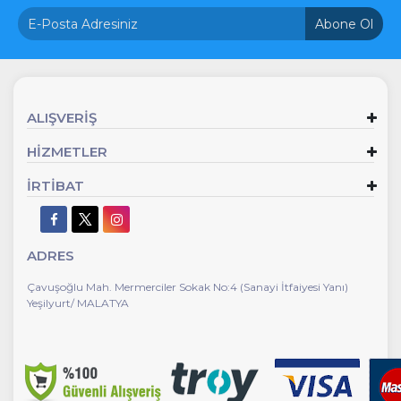
Abone Ol
ALIŞVERİŞ
HİZMETLER
İRTİBAT
ADRES
Çavuşoğlu Mah. Mermerciler Sokak No:4 (Sanayi İtfaiyesi Yanı)
Yeşilyurt/ MALATYA