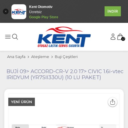
Kent Otomotiv
İNDİR
Ücretsiz
Google Play Store
0
Ana Sayfa
Ateşleme
Buji Çeşitleri
BUJİ 09> ACCORD-CR-V 2.0 17> CIVIC 1.6i-vtec
IRIDYUM (YR7SII330U) (10 LU PAKET)
YENI ÜRÜN