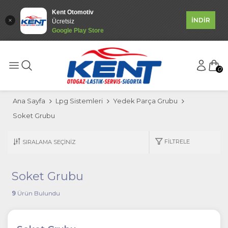
Kent Otomotiv
İNDİR
Ücretsiz
Google Play Store
0
Ana Sayfa
Lpg Sistemleri
Yedek Parça Grubu
Soket Grubu
FILTRELE
Soket Grubu
9
Ürün Bulundu