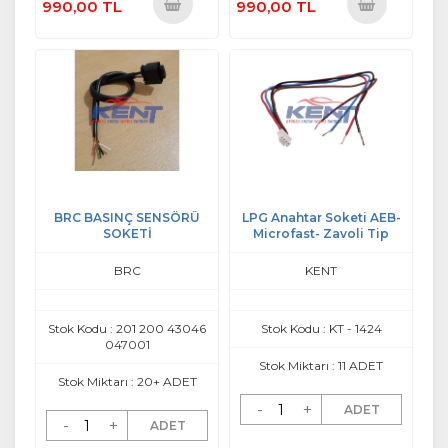
990,00 TL
990,00 TL
Sepete
Sepete
Ekle
Ekle
BRC BASINÇ SENSÖRÜ
LPG Anahtar Soketi AEB-
SOKETİ
Microfast- Zavoli Tip
BRC
KENT
Stok Kodu : 201 200 43046
Stok Kodu : KT - 1424
047001
Stok Miktarı : 11 ADET
Stok Miktarı : 20+ ADET
-
+
ADET
-
+
ADET