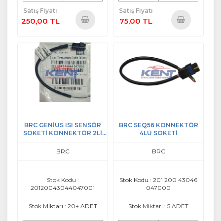
Satış Fiyatı
Satış Fiyatı
250,00 TL
75,00 TL
Sepete
Sepete
Ekle
Ekle
BRC GENİUS ISI SENSÖR
BRC SEQ56 KONNEKTÖR
SOKETİ KONNEKTÖR 2Lİ
4LÜ SOKETİ
SOKET
BRC
BRC
Stok Kodu :
Stok Kodu : 201 200 43046
20120043044047001
047000
Stok Miktarı : 20+ ADET
Stok Miktarı : 5 ADET