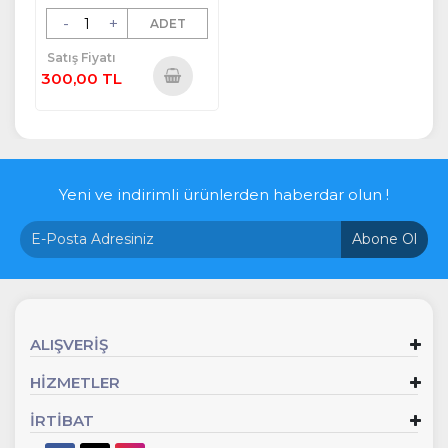
-
+
ADET
Satış Fiyatı
300,00 TL
Sepete
Ekle
Yeni ve indirimli ürünlerden haberdar olun !
Abone Ol
ALIŞVERİŞ
HİZMETLER
İRTİBAT