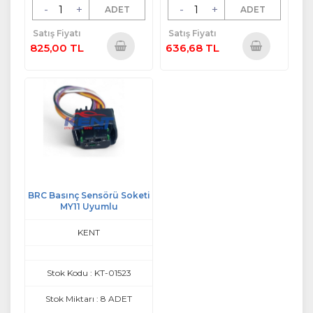
-
+
-
+
ADET
ADET
Satış Fiyatı
Satış Fiyatı
825,00 TL
636,68 TL
Sepete
Sepete
Ekle
Ekle
BRC Basınç Sensörü Soketi
MY11 Uyumlu
KENT
Stok Kodu : KT-01523
Stok Miktarı : 8 ADET