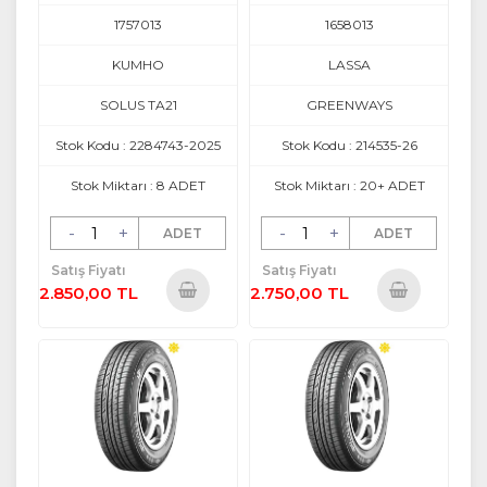
1757013
1658013
KUMHO
LASSA
SOLUS TA21
GREENWAYS
Stok Kodu : 2284743-2025
Stok Kodu : 214535-26
Stok Miktarı : 8 ADET
Stok Miktarı : 20+ ADET
-
+
-
+
ADET
ADET
Satış Fiyatı
Satış Fiyatı
2.850,00 TL
2.750,00 TL
Sepete
Sepete
Ekle
Ekle