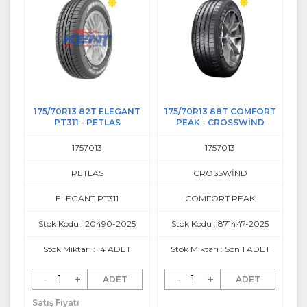
175/70R13 82T ELEGANT
175/70R13 88T COMFORT
PT311 - PETLAS
PEAK - CROSSWİND
1757013
1757013
PETLAS
CROSSWİND
ELEGANT PT311
COMFORT PEAK
Stok Kodu : 20490-2025
Stok Kodu : 871447-2025
Stok Miktarı : 14 ADET
Stok Miktarı : Son 1 ADET
-
+
-
+
ADET
ADET
Satış Fiyatı