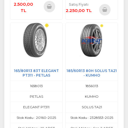
2.500,00
Satış Fiyatı
TL
2.250,00 TL
Sepete
Sepete
Ekle
Ekle
165/80R13 83T ELEGANT
185/60R13 80H SOLUS TA21
PT311 - PETLAS
- KUMHO
1658013
1856013
PETLAS
KUMHO
ELEGANT PT311
SOLUS TA21
Stok Kodu : 20160-2025
Stok Kodu : 2328553-2025