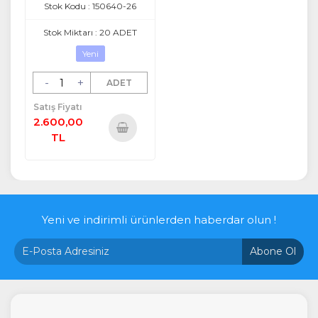
Stok Kodu : 150640-26
Stok Miktarı : 20 ADET
Yeni
-
+
ADET
Satış Fiyatı
2.600,00
TL
Sepete
Ekle
Yeni ve indirimli ürünlerden haberdar olun !
Abone Ol