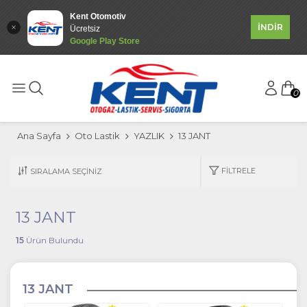
Kent Otomotiv
İNDİR
Ücretsiz
Google Play Store
0
Ana Sayfa
Oto Lastik
YAZLIK
13 JANT
FILTRELE
13 JANT
15
Ürün Bulundu
13 JANT