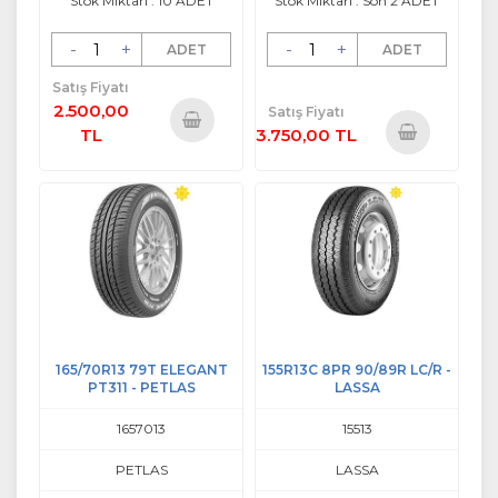
Stok Miktarı : 10 ADET
Stok Miktarı : Son 2 ADET
-
+
-
+
ADET
ADET
Satış Fiyatı
2.500,00
Satış Fiyatı
TL
3.750,00 TL
Sepete
Sepete
Ekle
Ekle
165/70R13 79T ELEGANT
155R13C 8PR 90/89R LC/R -
PT311 - PETLAS
LASSA
1657013
15513
PETLAS
LASSA