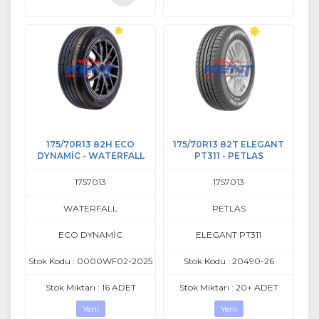
Sepete
Sepete
Ekle
Ekle
175/70R13 82H ECO
175/70R13 82T ELEGANT
DYNAMİC - WATERFALL
PT311 - PETLAS
1757013
1757013
WATERFALL
PETLAS
ECO DYNAMİC
ELEGANT PT311
Stok Kodu : 0000WF02-2025
Stok Kodu : 20490-26
Stok Miktarı : 16 ADET
Stok Miktarı : 20+ ADET
Yeni
Yeni