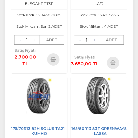
ELEGANT PT311
LC/R
Stok Kodu : 20430-2025
Stok Kodu : 242132-26
Stok Miktarı : Son 2 ADET
Stok Miktarı : 4 ADET
-
+
-
+
ADET
ADET
Satış Fiyatı
2.700,00
Satış Fiyatı
TL
3.650,00 TL
Sepete
Sepete
Ekle
Ekle
175/70R13 82H SOLUS TA21 -
165/80R13 83T GREENWAYS
KUMHO
- LASSA