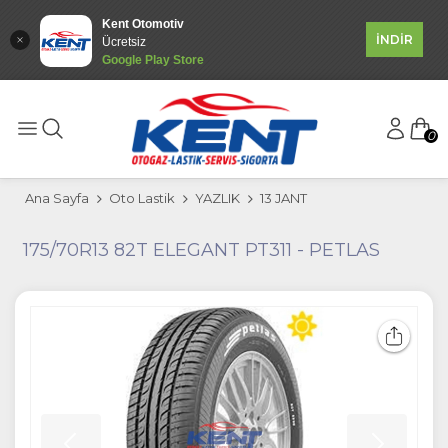
Kent Otomotiv
İNDİR
Ücretsiz
Google Play Store
0
Ana Sayfa
Oto Lastik
YAZLIK
13 JANT
175/70R13 82T ELEGANT PT311 - PETLAS