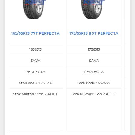
TA
175/65R13 80T PERFECTA
155R13C 8PR 90/89R LC/R
18
1756513
15513
SAVA
LASSA
PERFECTA
LC/R
Stok Kodu : 547549
Stok Kodu : 242132
S
ET
Stok Miktarı : Son 2 ADET
Stok Miktarı : 4 ADET
S
Sa
3.