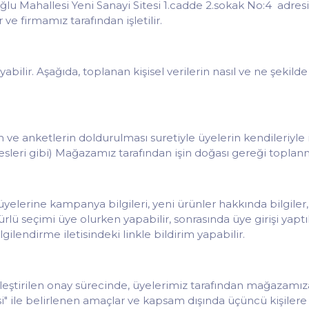
lu Mahallesi Yeni Sanayi Sitesi 1.cadde 2.sokak No:4 adre
 ve firmamız tarafından işletilir.
yabilir. Aşağıda, toplanan kişisel verilerin nasıl ve ne şekilde
 anketlerin doldurulması suretiyle üyelerin kendileriyle ilgil
dresleri gibi) Mağazamız tarafından işin doğası gereği topla
lerine kampanya bilgileri, yeni ürünler hakkında bilgiler,
ürlü seçimi üye olurken yapabilir, sonrasında üye girişi ya
lgilendirme iletisindeki linkle bildirim yapabilir.
tirilen onay sürecinde, üyelerimiz tarafından mağazamıza el
si" ile belirlenen amaçlar ve kapsam dışında üçüncü kişilere