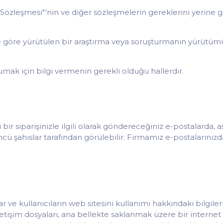
ik Sözleşmesi"'nin ve diğer sözleşmelerin gereklerini yeri
üne göre yürütülen bir araştırma veya soruşturmanın yürütümü a
rumak için bilgi vermenin gerekli olduğu hallerdir.
 siparişinizle ilgili olarak göndereceğiniz e-postalarda, asl
cü şahıslar tarafından görülebilir. Firmamız e-postalarınızda
ve kullanıcıların web sitesini kullanımı hakkındaki bilgileri
etişim dosyaları, ana bellekte saklanmak üzere bir internet s