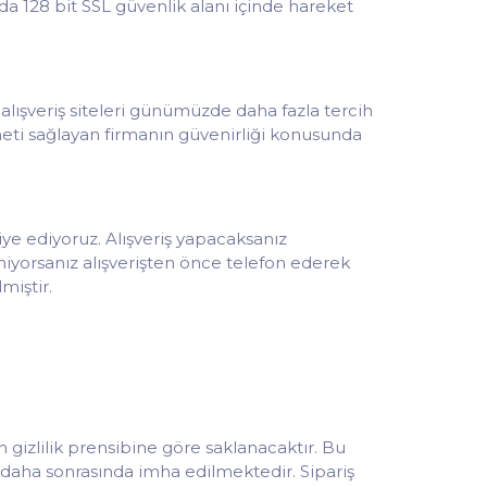
nda 128 bit SSL güvenlik alanı içinde hareket
t alışveriş siteleri günümüzde daha fazla tercih
zmeti sağlayan firmanın güvenirliği konusunda
iye ediyoruz. Alışveriş yapacaksanız
miyorsanız alışverişten önce telefon ederek
miştir.
n gizlilik prensibine göre saklanacaktır. Bu
ip daha sonrasında imha edilmektedir. Sipariş