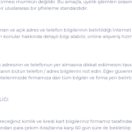
ğiştirmesi mümkün değildir. Bu amaçla, üyelik işlemleri sırası
 uluslararası bir şifreleme standardıdır.
nan ve açık adres ve telefon bilgilerinin belirtildiği İnterne
 konular hakkında detaylı bilgi alabilir, online alışveriş hi
ık adresinin ve telefonun yer almasına dikkat edilmesini tavs
anın bütün telefon / adres bilgilerini not edin. Eğer güven
itelerimizde firmamıza dair tüm bilgiler ve firma yeri belirtil
LİĞİ
eceğiniz kimlik ve kredi kart bilgileriniz firmamız tarafında
tından para çekim itirazlarına karşı 60 gün süre ile bekletil