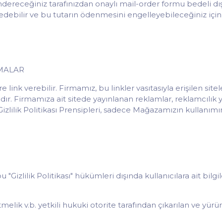
öndereceğiniz tarafınızdan onaylı mail-order formu bedeli d
 edebilir ve bu tutarın ödenmesini engelleyebileceğiniz içi
MALAR
ink verebilir. Firmamız, bu linkler vasıtasıyla erişilen sitele
. Firmamıza ait sitede yayınlanan reklamlar, reklamcılık yap
Gizlilik Politikası Prensipleri, sadece Mağazamızın kullanımın
u "Gizlilik Politikası" hükümleri dışında kullanıcılara ait bilg
 v.b. yetkili hukuki otorite tarafından çıkarılan ve yürürl