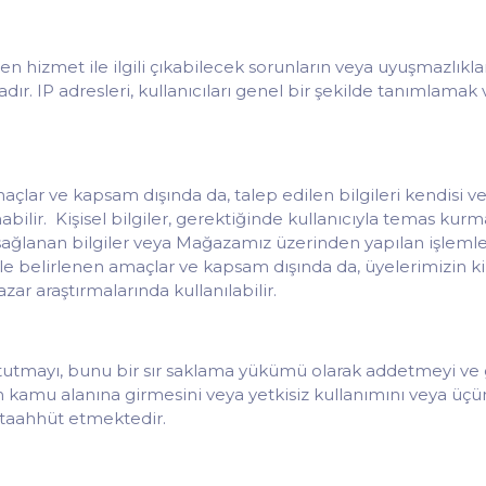
len hizmet ile ilgili çıkabilecek sorunların veya uyuşmazlıkla
r. IP adresleri, kullanıcıları genel bir şekilde tanımlama
lar ve kapsam dışında da, talep edilen bilgileri kendisi veya
ir. Kişisel bilgiler, gerektiğinde kullanıcıyla temas kurmak
sağlanan bilgiler veya Mağazamız üzerinden yapılan işlemlerle 
ile belirlenen amaçlar ve kapsam dışında da, üyelerimizin kiml
ar araştırmalarında kullanılabilir.
zli tutmayı, bunu bir sır saklama yükümü olarak addetmeyi ve g
 kamu alanına girmesini veya yetkisiz kullanımını veya üçünc
 taahhüt etmektedir.