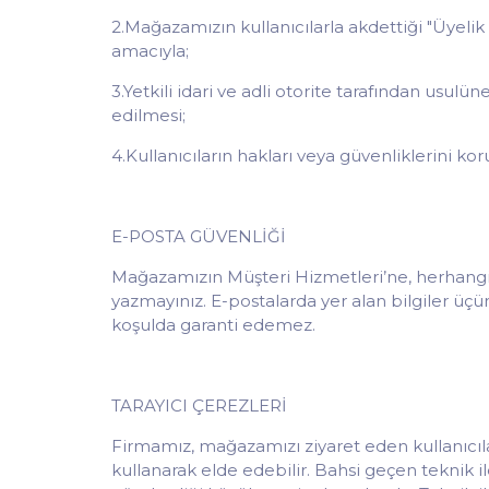
2.Mağazamızın kullanıcılarla akdettiği "Üyel
amacıyla;
3.Yetkili idari ve adli otorite tarafından usul
edilmesi;
4.Kullanıcıların hakları veya güvenliklerini ko
E-POSTA GÜVENLİĞİ
Mağazamızın Müşteri Hizmetleri’ne, herhangi bir
yazmayınız. E-postalarda yer alan bilgiler üçün
koşulda garanti edemez.
TARAYICI ÇEREZLERİ
Firmamız, mağazamızı ziyaret eden kullanıcılar 
kullanarak elde edebilir. Bahsi geçen teknik il