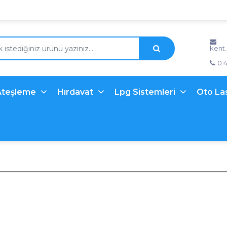
kent
0 
Ateşleme
Hırdavat
Lpg Sistemleri
Oto La