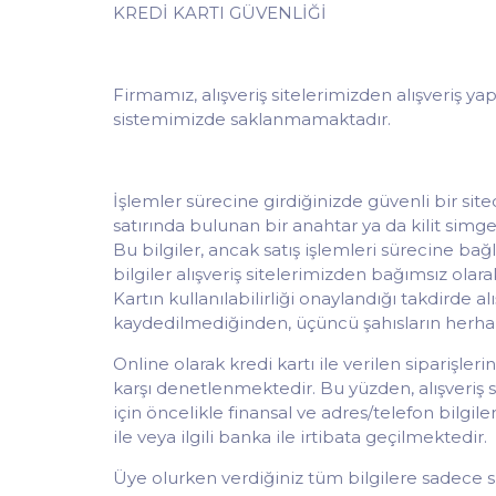
KREDİ KARTI GÜVENLİĞİ
Firmamız, alışveriş sitelerimizden alışveriş yap
sistemimizde saklanmamaktadır.
İşlemler sürecine girdiğinizde güvenli bir sit
satırında bulunan bir anahtar ya da kilit simge
Bu bilgiler, ancak satış işlemleri sürecine bağlı 
bilgiler alışveriş sitelerimizden bağımsız olar
Kartın kullanılabilirliği onaylandığı takdirde 
kaydedilmediğinden, üçüncü şahısların herhang
Online olarak kredi kartı ile verilen siparişler
karşı denetlenmektedir. Bu yüzden, alışveriş s
için öncelikle finansal ve adres/telefon bilgil
ile veya ilgili banka ile irtibata geçilmektedir.
Üye olurken verdiğiniz tüm bilgilere sadece siz