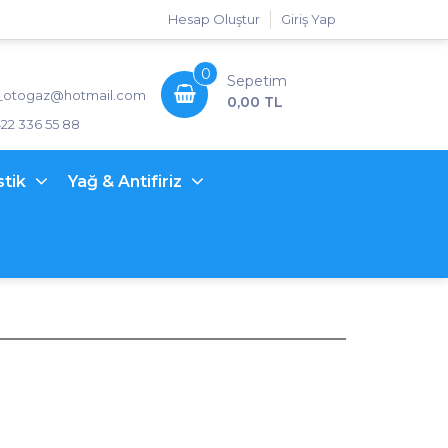
Hesap Oluştur
Giriş Yap
0
Sepetim
_otogaz@hotmail.com
0,00 TL
422 336 55 88
stik
Yağ & Antifiriz