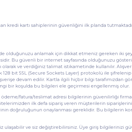
an kredi kartı sahiplerinin güvenliğini ilk planda tutmaktadır.
ede olduğunuzu anlamak için dikkat etmeniz gereken iki şey v
sidir. Bu güvenli bir internet sayfasında olduğunuzu gösterir
olarak ve verdiğiniz talimat istikametinde kullanılır. Alışveriş 
ak 128 bit SSL (Secure Sockets Layer) protokolü ile şifrelenip 
alışverişe devam edilir. Kartla ilgili hiçbir bilgi tarafımızda
i bir koşulda bu bilgileri ele geçirmesi engellenmiş olur.
in ödeme/fatura/teslimat adresi bilgilerinin güvenilirliği firm
itelerimizden ilk defa sipariş veren müşterilerin siparişler
erinin doğruluğunun onaylanması gereklidir. Bu bilgilerin kon
 ulaşabilir ve siz değiştirebilirsiniz. Üye giriş bilgileriniz