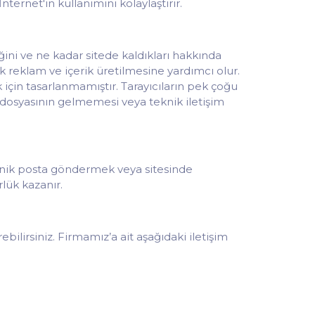
ternet'in kullanımını kolaylaştırır.
tiğini ve ne kadar sitede kaldıkları hakkında
rak reklam ve içerik üretilmesine yardımcı olur.
 için tasarlanmamıştır. Tarayıcıların pek çoğu
m dosyasının gelmemesi veya teknik iletişim
tronik posta göndermek veya sitesinde
rlük kazanır.
bilirsiniz. Firmamız’a ait aşağıdaki iletişim