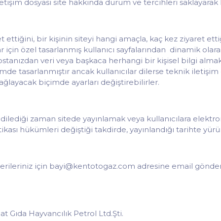
tişim dosyası site hakkında durum ve tercihleri saklayarak İn
et ettiğini, bir kişinin siteyi hangi amaçla, kaç kez ziyaret et
ılar için özel tasarlanmış kullanıcı sayfalarından dinamik ola
ostanızdan veri veya başkaca herhangi bir kişisel bilgi almak
imde tasarlanmıştır ancak kullanıcılar dilerse teknik iletişi
ğlayacak biçimde ayarları değiştirebilirler.
ni dilediği zaman sitede yayınlamak veya kullanıcılara elek
litikası hükümleri değiştiği takdirde, yayınlandığı tarihte yürü
ve önerileriniz için bayi@kentotogaz.com adresine email göndere
Gıda Hayvancılık Petrol Ltd.Şti.