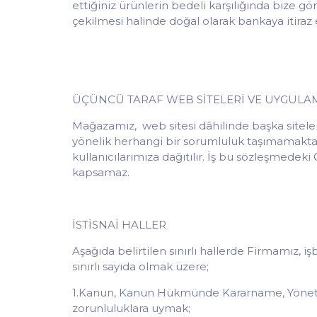
ettiğiniz ürünlerin bedeli karşılığında bize g
çekilmesi halinde doğal olarak bankaya itiraz
ÜÇÜNCÜ TARAF WEB SİTELERİ VE UYGULA
Mağazamız, web sitesi dâhilinde başka sitelere l
yönelik herhangi bir sorumluluk taşımamaktadır
kullanıcılarımıza dağıtılır. İş bu sözleşmedeki 
kapsamaz.
İSTİSNAİ HALLER
Aşağıda belirtilen sınırlı hallerde Firmamız, işb
sınırlı sayıda olmak üzere;
1.Kanun, Kanun Hükmünde Kararname, Yönetmelik
zorunluluklara uymak;