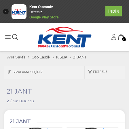
Kent Otomotiv
İNDİR
Ücretsiz
Google Play Store
0
Ana Sayfa
Oto Lastik
KIŞLIK
21 JANT
FILTRELE
21 JANT
2
Ürün Bulundu
21 JANT