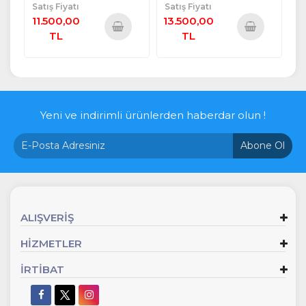
Satış Fiyatı
Satış Fiyatı
11.500,00
13.500,00
TL
TL
Sepete
Sepete
Ekle
Ekle
Yeni ve indirimli ürünlerden haberdar olun !
Abone Ol
ALIŞVERİŞ
HİZMETLER
İRTİBAT