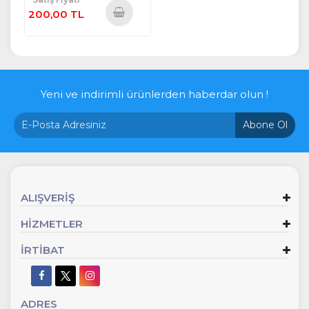
200,00 TL
Sepete
Ekle
Yeni ve indirimli ürünlerden haberdar olun !
Abone Ol
ALIŞVERİŞ
HİZMETLER
İRTİBAT
ADRES