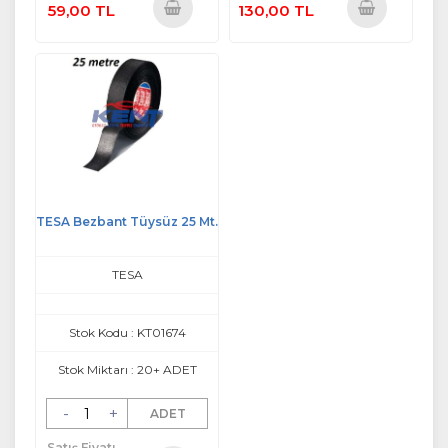
59,00 TL
130,00 TL
Sepete
Sepete
Ekle
Ekle
TESA Bezbant Tüysüz 25 Mt.
TESA
Stok Kodu : KT01674
Stok Miktarı : 20+ ADET
-
+
ADET
Satış Fiyatı