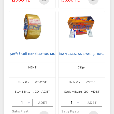
125,00 TL
150,00 TL
Sepete
Sepete
Ekle
Ekle
Şeffaf Koli Bandı 45*100 Mt.
İRAN JALAJANS YAPIŞTIRICI
KENT
Diğer
Stok Kodu : KT-01515
Stok Kodu : KNT56
Stok Miktarı : 20+ ADET
Stok Miktarı : 20+ ADET
-
+
-
+
ADET
ADET
Satış Fiyatı
Satış Fiyatı