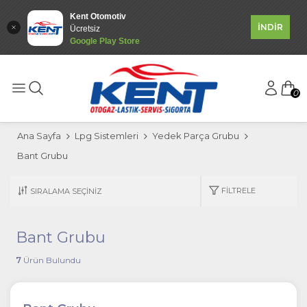
Kent Otomotiv
İNDİR
Ücretsiz
Google Play Store
0
Ana Sayfa
Lpg Sistemleri
Yedek Parça Grubu
Bant Grubu
FILTRELE
Bant Grubu
7
Ürün Bulundu