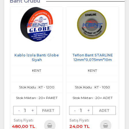
Bant Grubu
Kablo İzola Bantı Globe
Teflon Bant STARLİNE
Siyah
12mm*0,075mm*10m
KENT
KENT
Stok Kodu : KT - 1200
Stok Kodu : KT - 1050
Stok Miktarı : 20+ PAKET
Stok Miktarı : 20+ ADET
-
+
-
+
PAKET
ADET
Satış Fiyatı
Satış Fiyatı
480,00 TL
24,00 TL