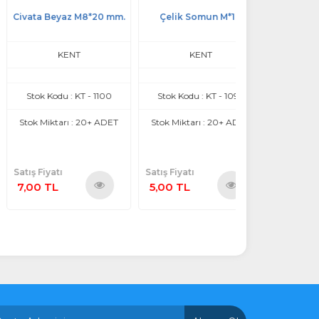
ata Beyaz M8*20 mm.
Çelik Somun M*10
Bağl. Elm. Simit 
KENT
KENT
ATİKER
tok Kodu : KT - 1100
Stok Kodu : KT - 1098
Stok Kodu : T9
ok Miktarı : 20+ ADET
Stok Miktarı : 20+ ADET
Stok Miktarı : 
ş Fiyatı
Satış Fiyatı
Satış Fiyatı
00 TL
5,00 TL
328,00 TL
Ürünü
Ürünü
İncele
İncele