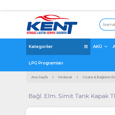
Kategoriler
AKÜ
LPG Programları
Ana Sayfa
Hırdavat
Civata & Bağlantı E
Bağl. Elm. Simit Tank Kapak T