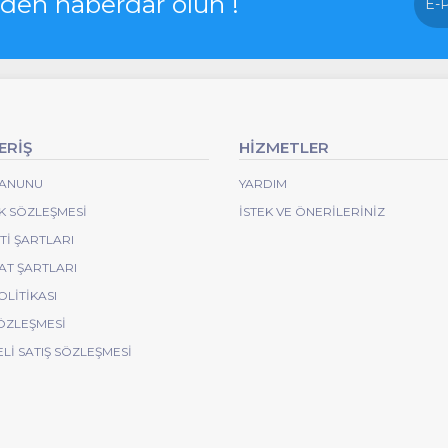
rden haberdar olun !
ERİŞ
HİZMETLER
 KANUNU
YARDIM
IK SÖZLEŞMESI
İSTEK VE ÖNERILERINIZ
I ŞARTLARI
AT ŞARTLARI
OLITIKASI
ÖZLEŞMESI
Lİ SATIŞ SÖZLEŞMESİ