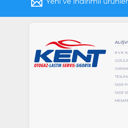
Yeni ve indirimli ürünle
ALIŞV
K.V.K.
GIZLIL
GARANT
TESLIM
İADE P
İADE S
MESAFE