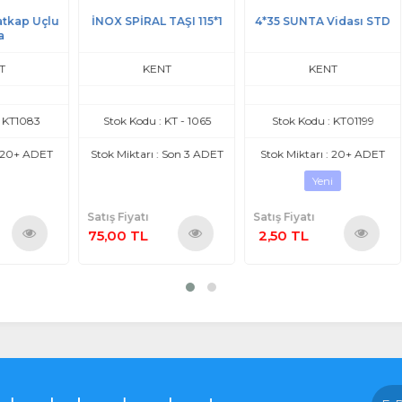
Uçlu
İNOX SPİRAL TAŞI 115*1
4*35 SUNTA Vidası STD
Civ
KENT
KENT
3
Stok Kodu : KT - 1065
Stok Kodu : KT01199
S
DET
Stok Miktarı : Son 3 ADET
Stok Miktarı : 20+ ADET
St
Yeni
Satış Fiyatı
Satış Fiyatı
Satı
75,00 TL
2,50 TL
7,
nü
Ürünü
Ürünü
le
İncele
İncele