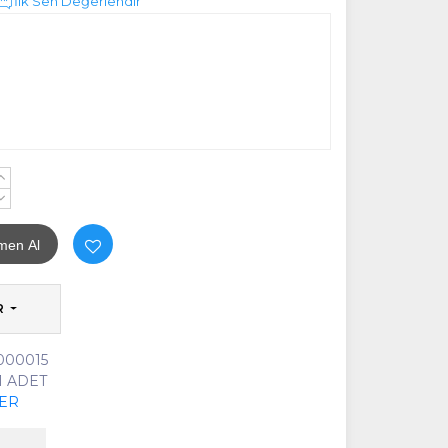
İlk Sen Değerlendir
+
-
men Al
R
000015
1 ADET
KER