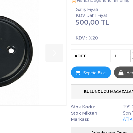
Henüz Değerlendirilmemiş
Satış Fiyatı
KDV Dahil Fiyat
500,00 TL
%20
KDV :
ADET
Sepete Ekle
He
BULUNDUĞU MAĞAZALA
Stok Kodu:
T99.
Stok Miktarı:
Son 
Markası:
ATİ