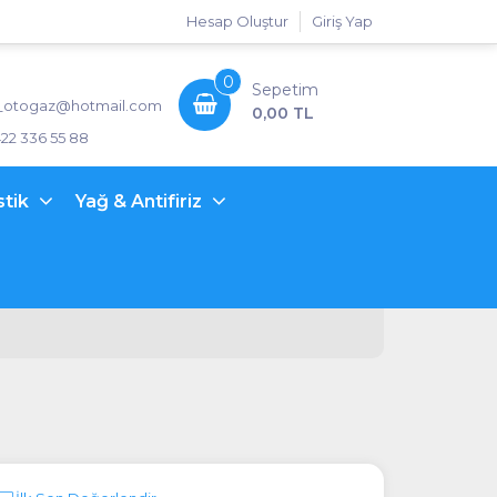
Hesap Oluştur
Giriş Yap
0
Sepetim
_otogaz@hotmail.com
0,00 TL
422 336 55 88
stik
Yağ & Antifiriz