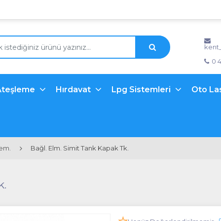
kent
0 
Ateşleme
Hırdavat
Lpg Sistemleri
Oto La
lem.
Bağl. Elm. Simit Tank Kapak Tk.
k.