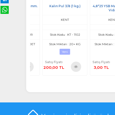
Beyaz M8*50 mm.
Kalın Pul 3/8 (1 kg.)
4,8*25 YSB Matkap 
Vida
KENT
KENT
KENT
odu : KT - 1099
Stok Kodu : KT - 1102
Stok Kodu : KT108
ktarı : 20+ ADET
Stok Miktarı : 20+ KG
Stok Miktarı : 20+ A
Yeni
atı
Satış Fiyatı
Satış Fiyatı
TL
200,00 TL
3,00 TL
Ürünü
Ürünü
Ürü
İncele
İncele
İnce