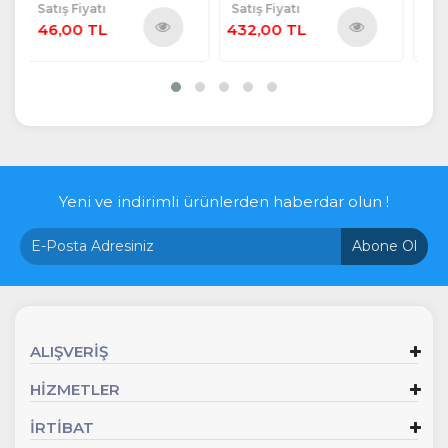
Satış Fiyatı
Satış Fiyatı
Sa
432,00 TL
576,00 TL
1
ü
Ürünü
Ürünü
e
İncele
İncele
Yeni ve indirimli ürünlerden haberdar olun !
Abone Ol
ALIŞVERİŞ
HİZMETLER
İRTİBAT