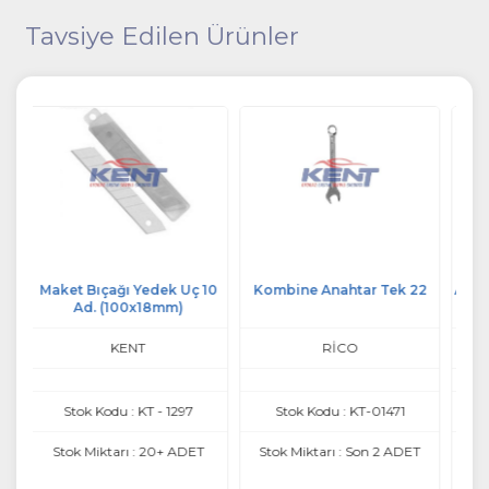
Tavsiye Edilen Ürünler
 10
Kombine Anahtar Tek 22
ALYAN Anahtar Takım Düz 9
Pc
RİCO
KENT
Stok Kodu : KT-01471
Stok Kodu : KT-01462
T
Stok Miktarı : Son 2 ADET
Stok Miktarı : Son 1 ADET