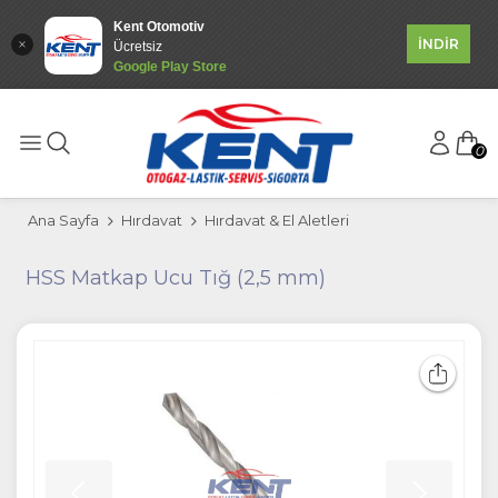
Kent Otomotiv
İNDİR
Ücretsiz
Google Play Store
0
Ana Sayfa
Hırdavat
Hırdavat & El Aletleri
HSS Matkap Ucu Tığ (2,5 mm)