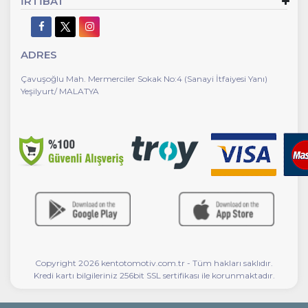
İRTİBAT
ADRES
Çavuşoğlu Mah. Mermerciler Sokak No:4 (Sanayi İtfaiyesi Yanı)
Yeşilyurt/ MALATYA
Copyright 2026 kentotomotiv.com.tr - Tüm hakları saklıdır.
Kredi kartı bilgileriniz 256bit SSL sertifikası ile korunmaktadır.