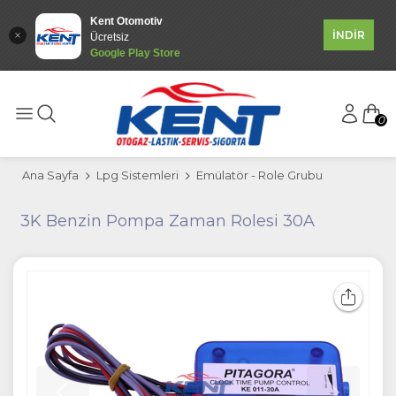
Kent Otomotiv
İNDİR
Ücretsiz
Google Play Store
0
Ana Sayfa
Lpg Sistemleri
Emülatör - Role Grubu
3K Benzin Pompa Zaman Rolesi 30A