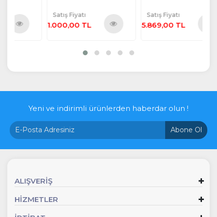
Satış Fiyatı
Satış Fiyatı
Sa
1.000,00 TL
5.869,00 TL
1.
ü
Ürünü
Ürünü
e
İncele
İncele
Yeni ve indirimli ürünlerden haberdar olun !
Abone Ol
ALIŞVERİŞ
HİZMETLER