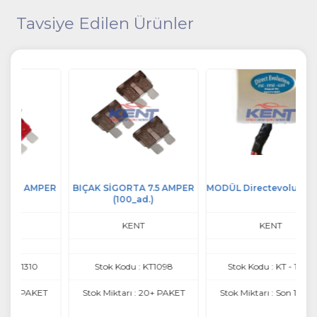
Tavsiye Edilen Ürünler
PER
BIÇAK SİGORTA 7.5 AMPER
MODÜL Directevolution GDI
BI
(100_ad.)
KENT
KENT
Stok Kodu : KT1098
Stok Kodu : KT - 1340
T
Stok Miktarı : 20+ PAKET
Stok Miktarı : Son 1 ADET