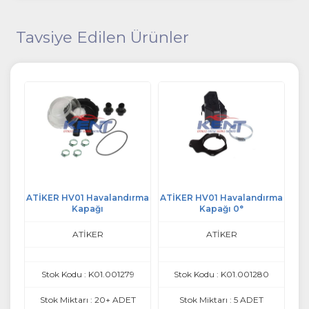
Tavsiye Edilen Ürünler
MA
ATİKER HV01 Havalandırma
ATİKER HV01 Havalandırma
Kapağı
Kapağı 0°
ATİKER
ATİKER
020
Stok Kodu : K01.001279
Stok Kodu : K01.001280
T
Stok Miktarı : 20+ ADET
Stok Miktarı : 5 ADET