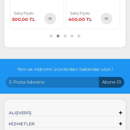
Satış Fiyatı
Satış Fiyatı
Sa
500,00 TL
400,00 TL
20
ü
Ürünü
Ürünü
e
İncele
İncele
Yeni ve indirimli ürünlerden haberdar olun !
Abone Ol
ALIŞVERİŞ
HİZMETLER