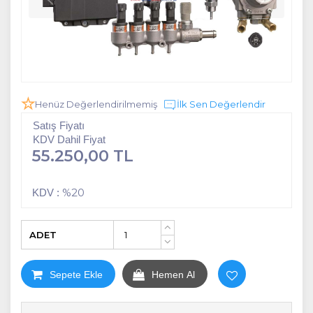
Henüz Değerlendirilmemiş
İlk Sen Değerlendir
Satış Fiyatı
KDV Dahil Fiyat
55.250,00 TL
%20
KDV :
ADET
+
-
Sepete Ekle
Hemen Al