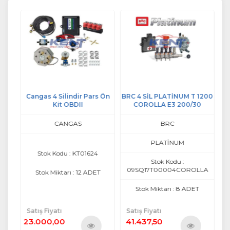
T
Cangas 4 Silindir Pars Ön
BRC 4 SİL PLATİNUM T 1200
ALB
Kit OBDII
COROLLA E3 200/30
CANGAS
BRC
PLATİNUM
Stok Kodu : KT01624
Stok Kodu :
09SQ17T00004COROLLA
Stok Miktarı : 12 ADET
T
Stok Miktarı : 8 ADET
Satış Fiyatı
Satış Fiyatı
Sa
23.000,00
41.437,50
1