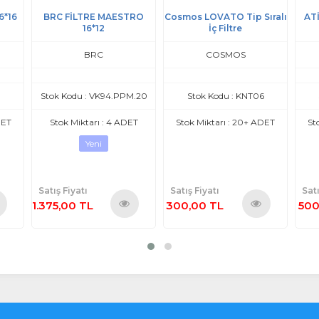
6*16
BRC FİLTRE MAESTRO
Cosmos LOVATO Tip Sıralı
ATİ
16*12
İç Filtre
BRC
COSMOS
Stok Kodu : VK94.PPM.20
Stok Kodu : KNT06
DET
Stok Miktarı : 4 ADET
Stok Miktarı : 20+ ADET
St
Yeni
Satış Fiyatı
Satış Fiyatı
Satı
1.375,00 TL
300,00 TL
500
nü
Ürünü
Ürünü
le
İncele
İncele