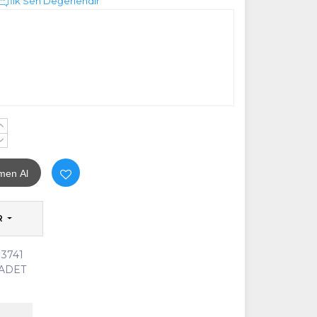
İlk Sen Değerlendir
+
-
men Al
R
3741
 ADET