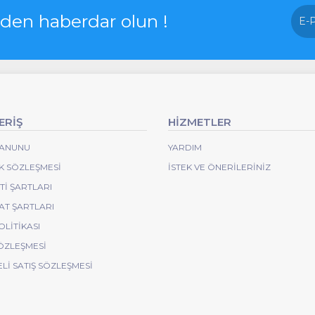
rden haberdar olun !
ERİŞ
HİZMETLER
 KANUNU
YARDIM
IK SÖZLEŞMESI
İSTEK VE ÖNERILERINIZ
I ŞARTLARI
AT ŞARTLARI
OLITIKASI
ÖZLEŞMESI
Lİ SATIŞ SÖZLEŞMESİ