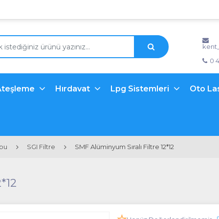
kent
0 
Ateşleme
Hırdavat
Lpg Sistemleri
Oto La
ubu
SGI Filtre
SMF Alüminyum Sıralı Filtre 12*12
*12