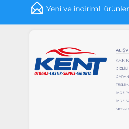
Yeni ve indirimli ürünle
ALIŞV
K.V.K.
GIZLIL
GARANT
TESLIM
İADE P
İADE S
MESAFE