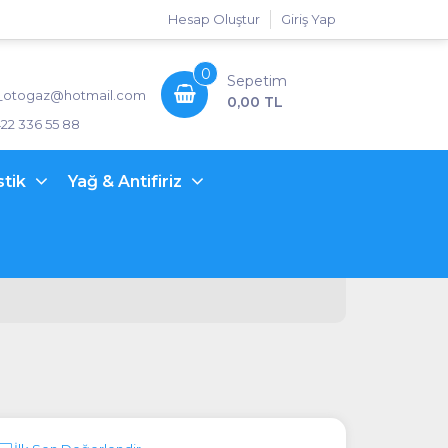
Hesap Oluştur
Giriş Yap
0
Sepetim
_otogaz@hotmail.com
0,00 TL
422 336 55 88
stik
Yağ & Antifiriz