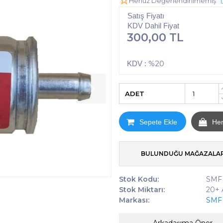
Henüz Değerlendirilmemiş
Satış Fiyatı
KDV Dahil Fiyat
300,00 TL
%20
KDV :
ADET
Sepete Ekle
He
BULUNDUĞU MAĞAZALA
Stok Kodu:
SMF 
Stok Miktarı:
20+
Markası:
SMF