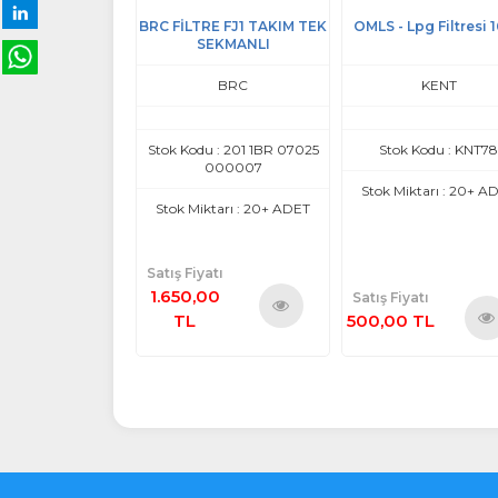
RC Tip Sıralı İç
BRC FİLTRE FJ1 TAKIM TEK
OMLS - Lpg Filtresi 1
tre Yeni Tip
SEKMANLI
COSMOS
BRC
KENT
 Kodu : KNT05
Stok Kodu : 201 1BR 07025
Stok Kodu : KNT78
000007
ktarı : 20+ ADET
Stok Miktarı : 20+ A
Stok Miktarı : 20+ ADET
Satış Fiyatı
1.650,00
atı
Satış Fiyatı
 TL
TL
500,00 TL
Ürünü
Ürünü
Ürü
İncele
İncele
İnce