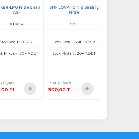
KER-LPG Filtre Sıralı
SMF LOVATO Tip Sıralı İç
Cosmos BRC Tip 
ASF
Filtre
Filtre
ATİKER
SMF
COSMO
Stok Kodu : FC.001
Stok Kodu : SMF 3718-2
Stok Kodu : 
ok Miktarı : 20+ ADET
Stok Miktarı : 20+ ADET
Stok Miktarı : 
ş Fiyatı
Satış Fiyatı
Satış Fiyatı
,00 TL
300,00 TL
500,00 TL
Ürünü
Ürünü
İncele
İncele