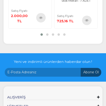
Stok Miktarı : 7 ADET
Satış Fiyatı
2.000,00
Satış Fiyatı
Sa
TL
725,16 TL
4.
ü
Ürünü
Ürünü
e
İncele
İncele
Yeni ve indirimli ürünlerden haberdar olun !
Abone Ol
ALIŞVERİŞ