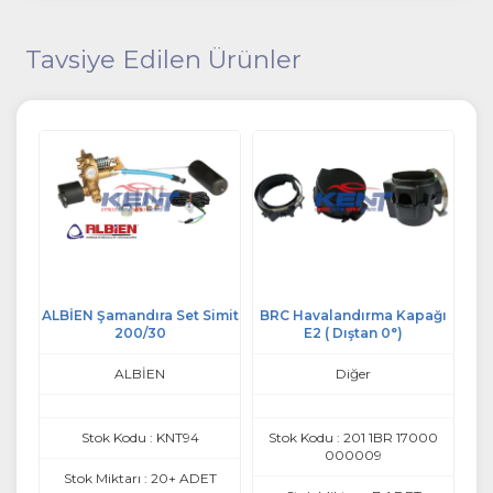
Tavsiye Edilen Ürünler
t
ALBİEN Şamandıra Set Simit
BRC Havalandırma Kapağı
200/30
E2 ( Dıştan 0°)
ALBİEN
Diğer
Stok Kodu : KNT94
Stok Kodu : 201 1BR 17000
St
000009
T
Stok Miktarı : 20+ ADET