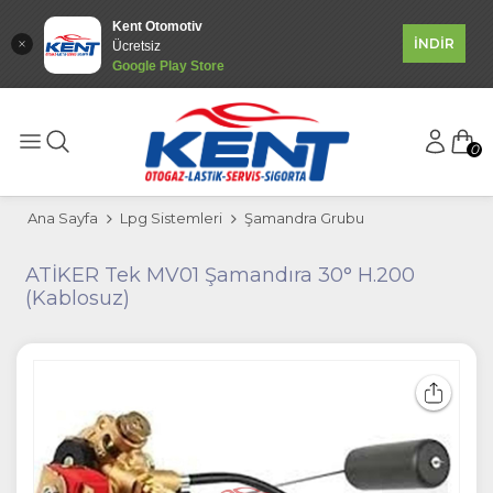
Kent Otomotiv
İNDİR
Ücretsiz
Google Play Store
0
Ana Sayfa
Lpg Sistemleri
Şamandra Grubu
ATİKER Tek MV01 Şamandıra 30° H.200
(Kablosuz)