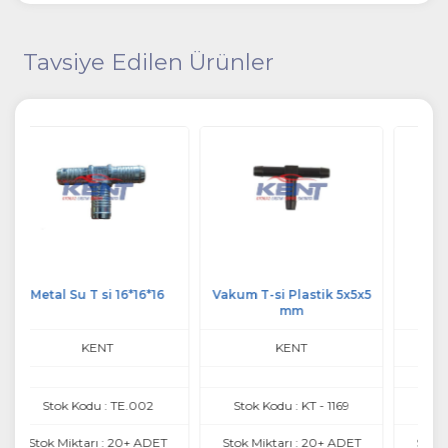
Tavsiye Edilen Ürünler
Vakum T-si Plastik 5x5x5
Hortum Eki 19*16
mm
KENT
KENT
Stok Kodu : KT - 1169
Stok Kodu : KT - 1058
T
Stok Miktarı : 20+ ADET
Stok Miktarı : 20+ ADET