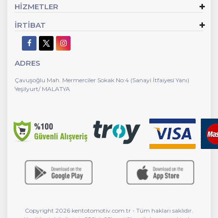
HİZMETLER
İRTİBAT
ADRES
Çavuşoğlu Mah. Mermerciler Sokak No:4 (Sanayi İtfaiyesi Yanı)
Yeşilyurt/ MALATYA
Copyright 2026 kentotomotiv.com.tr - Tüm hakları saklıdır.