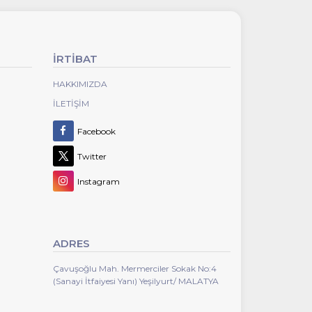
İRTİBAT
HAKKIMIZDA
İLETIŞIM
Facebook
Twitter
Instagram
ADRES
Çavuşoğlu Mah. Mermerciler Sokak No:4
(Sanayi İtfaiyesi Yanı) Yeşilyurt/ MALATYA