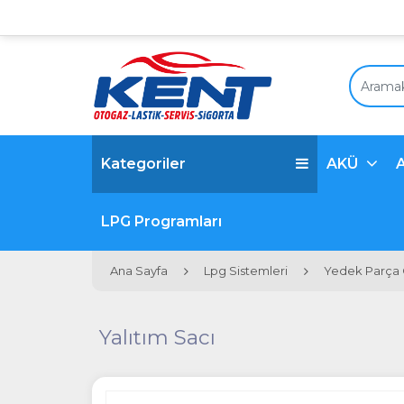
Kategoriler
AKÜ
LPG Programları
Ana Sayfa
Lpg Sistemleri
Yedek Parça
Yalıtım Sacı