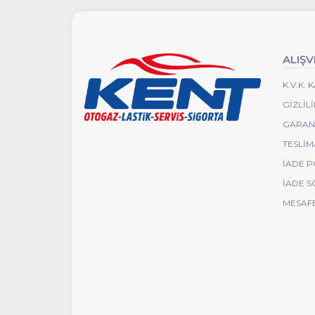
ALIŞV
K.V.K.
GIZLIL
GARANT
TESLIM
İADE P
İADE S
MESAFE