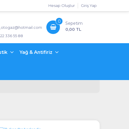
Hesap Oluştur
Giriş Yap
0
Sepetim
_otogaz@hotmail.com
0,00 TL
422 336 55 88
stik
Yağ & Antifiriz