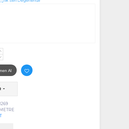
İlk Sen Değerlendir
+
-
men Al
R
 1269
 METRE
T