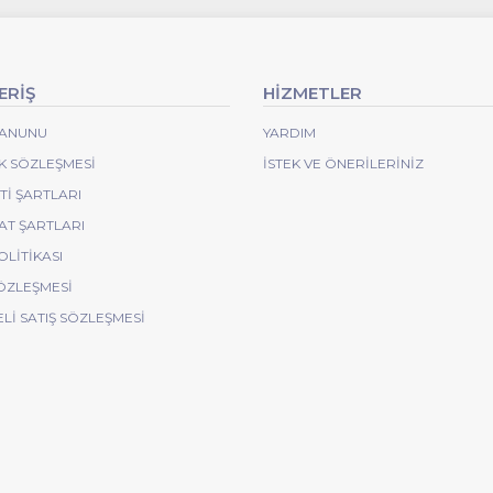
ERİŞ
HİZMETLER
 KANUNU
YARDIM
IK SÖZLEŞMESI
İSTEK VE ÖNERILERINIZ
I ŞARTLARI
AT ŞARTLARI
OLITIKASI
ÖZLEŞMESI
Lİ SATIŞ SÖZLEŞMESİ