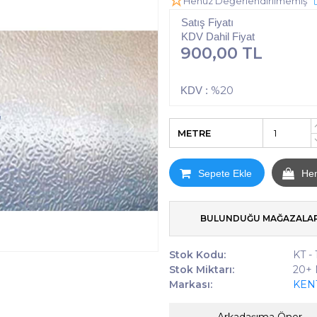
Henüz Değerlendirilmemiş
Satış Fiyatı
KDV Dahil Fiyat
900,00 TL
%20
KDV :
METRE
Sepete Ekle
He
BULUNDUĞU MAĞAZALA
Stok Kodu:
KT -
Stok Miktarı:
20+
Markası:
KEN