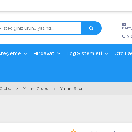
kent
0 
Ateşleme
Hırdavat
Lpg Sistemleri
Oto La
 Grubu
Yalıtım Grubu
Yalıtım Sacı