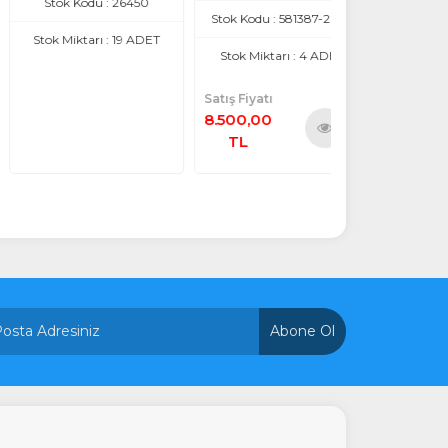
Stok Kodu : 26450
Stok Kodu : 276
Stok Kodu : 581387-2025
tok Miktarı : 19 ADET
Stok Miktarı : S
Stok Miktarı : 4 ADET
Satış Fiyatı
Satış Fiyatı
8.500,00
6.200,00
TL
TL
Ürünü
İncele
Abone Ol