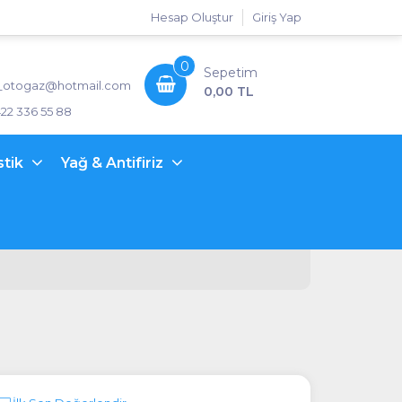
Hesap Oluştur
Giriş Yap
0
Sepetim
_otogaz@hotmail.com
0,00 TL
422 336 55 88
stik
Yağ & Antifiriz