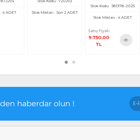
4
Stok Kodu : 720293
Stok Kodu : 581378-2025
ET
Stok Miktarı : Son 2 ADET
S
Stok Miktarı : 4 ADET
Satış Fiyatı
9.750,00
TL
Ürünü
İncele
rden haberdar olun !