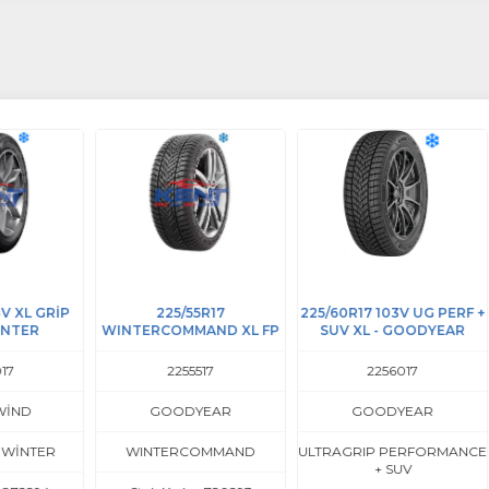
RİP
225/55R17
225/60R17 103V UG PERF +
WINTERCOMMAND XL FP
SUV XL - GOODYEAR
S
2255517
2256017
GOODYEAR
GOODYEAR
R
WINTERCOMMAND
ULTRAGRIP PERFORMANCE
+ SUV