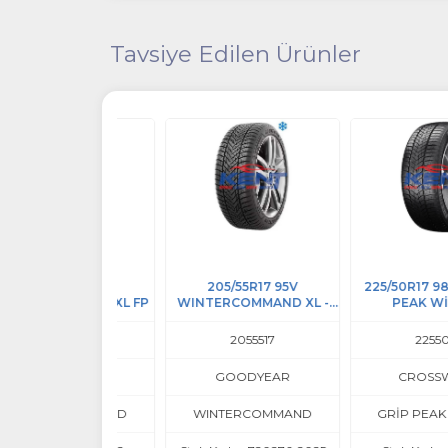
Tavsiye Edilen Ürünler
/45R17 88V
205/55R17 95V
225/50R17 98V XL G
COMMAND XL FP
WINTERCOMMAND XL -
PEAK WİNTER
GOODYEAR
2054517
2055517
2255017
OODYEAR
GOODYEAR
CROSSWİND
TERCOMMAND
WINTERCOMMAND
GRİP PEAK WİNTE