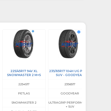
225/45R17 94V XL
235/65R17 104H UG PERF +
245/40R17 9
NOWMASTER 2 M+S
SUV - GOODYEAR
SNOWMASTER 
M+S - PET
2254517
2356517
2454017
PETLAS
GOODYEAR
PETLAS
SNOWMASTER 2
ULTRAGRIP PERFORMANCE
SNOWMASTER 2
+ SUV