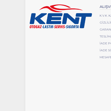
ALIŞV
K.V.K.
GIZLIL
GARANT
TESLIM
İADE P
İADE S
MESAFE