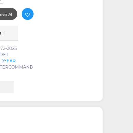
-
men Al
R
72-2025
ADET
DYEAR
TERCOMMAND