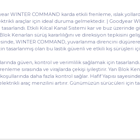
odyear WINTER COMMAND karda etkili frenleme, ıslak yollard
elektrikli araçlar için ideal duruma gelmektedir. | Goodye
 tasarlandı. Etkili Kılcal Kanal Sistemi kar ve buz üzerinde 
Yan Blok Kenarları sürüş kararlılığını ve direksiyon tepkisini ge
sayesinde, WINTER COMMAND, yuvarlanma direncini düşürerek 
 tasarlanmış olan bu lastik güvenli ve etkili kış sürüşleri için 
a güven, kontrol ve verimlilik sağlamak için tasarlandı. Et
nleme sırasında ve virajlarda çekişi iyileştirir. Yan Blok Kena
yol koşullarında daha fazla kontrol sağlar. Hafif Yapısı sa
lektrikli araç menzilini artırır. Günümüzün sürücüleri için ta