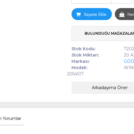
Sepete Ekle
He
BULUNDUĞU MAĞAZALA
Stok Kodu:
7202
Stok Miktarı:
20 
Markası:
GOO
Modeli:
WIN
2054517
Arkadaşıma Öner
 Yorumlar