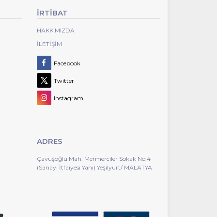
İRTİBAT
HAKKIMIZDA
İLETIŞIM
Facebook
Twitter
Instagram
ADRES
Çavuşoğlu Mah. Mermerciler Sokak No:4
(Sanayi İtfaiyesi Yanı) Yeşilyurt/ MALATYA