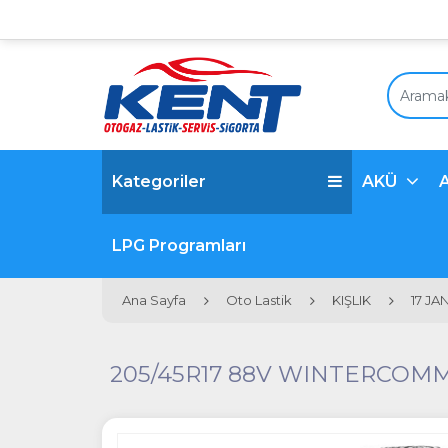
Kategoriler
AKÜ
LPG Programları
Ana Sayfa
Oto Lastik
KIŞLIK
17 JA
205/45R17 88V WINTERCOM