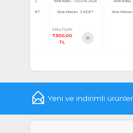
Kodu : 720272
Stok Kodu : 720276-2025
Stok Kodu : 87229
iktarı : 20 ADET
Stok Miktarı : 5 ADET
Stok Miktarı : 4 AD
Satış Fiyatı
7.500,00
TL
Ürünü
İncele
Yeni ve indirimli ürünle