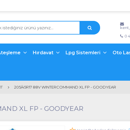
kent
0 
Ateşleme
Hırdavat
Lpg Sistemleri
Oto La
NT
205/45R17 88V WINTERCOMMAND XL FP - GOODYEAR
MAND XL FP - GOODYEAR