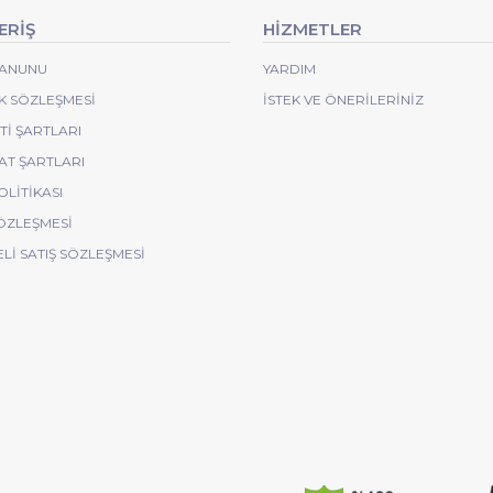
ERİŞ
HİZMETLER
 KANUNU
YARDIM
IK SÖZLEŞMESI
İSTEK VE ÖNERILERINIZ
I ŞARTLARI
AT ŞARTLARI
OLITIKASI
ÖZLEŞMESI
Lİ SATIŞ SÖZLEŞMESİ