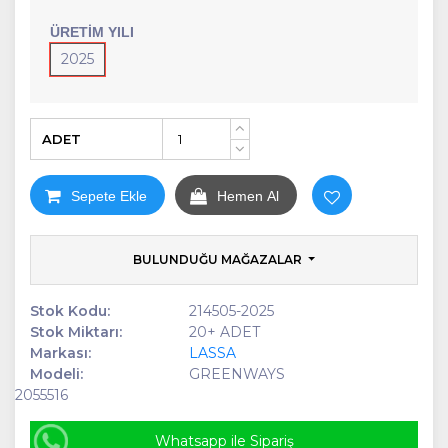
ÜRETIM YILI
2025
ADET
+
-
Sepete Ekle
Hemen Al
BULUNDUĞU MAĞAZALAR
Stok Kodu:
214505-2025
Stok Miktarı:
20+ ADET
Markası:
LASSA
Modeli:
GREENWAYS
2055516
Whatsapp ile Sipariş