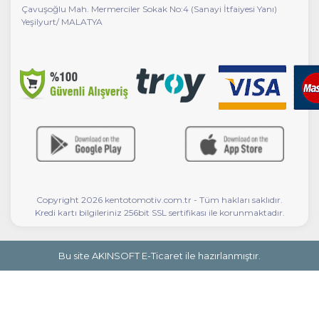
Çavuşoğlu Mah. Mermerciler Sokak No:4 (Sanayi İtfaiyesi Yanı)
Yeşilyurt/ MALATYA
Copyright 2026 kentotomotiv.com.tr - Tüm hakları saklıdır.
Kredi kartı bilgileriniz 256bit SSL sertifikası ile korunmaktadır.
Bu site AKINSOFT E-Ticaret ile hazırlanmıştır.