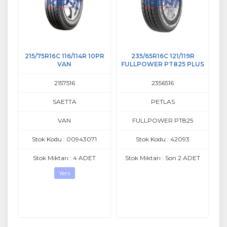
RT
215/75R16C 116/114R 10PR
235/65R16C 121/119R
VAN
FULLPOWER PT825 PLUS
2157516
2356516
SAETTA
PETLAS
VAN
FULLPOWER PT825
Stok Kodu : 00943071
Stok Kodu : 42093
Stok Miktarı : 4 ADET
Stok Miktarı : Son 2 ADET
S
Yeni
ü
e