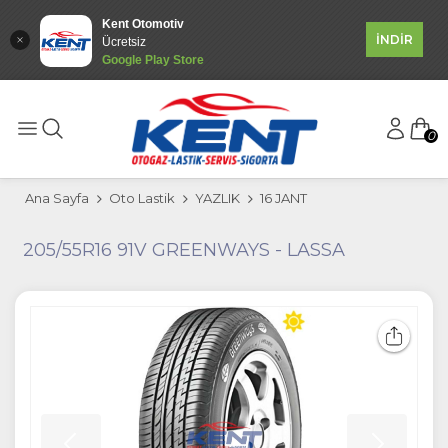
Kent Otomotiv
İNDİR
Ücretsiz
Google Play Store
0
Ana Sayfa
Oto Lastik
YAZLIK
16 JANT
205/55R16 91V GREENWAYS - LASSA