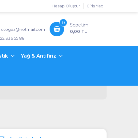
Hesap Oluştur
Giriş Yap
0
Sepetim
_otogaz@hotmail.com
0,00 TL
422 336 55 88
stik
Yağ & Antifiriz