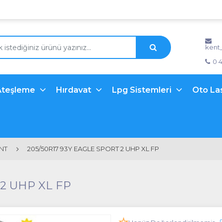
kent
0 
Ateşleme
Hırdavat
Lpg Sistemleri
Oto La
ANT
205/50R17 93Y EAGLE SPORT 2 UHP XL FP
2 UHP XL FP