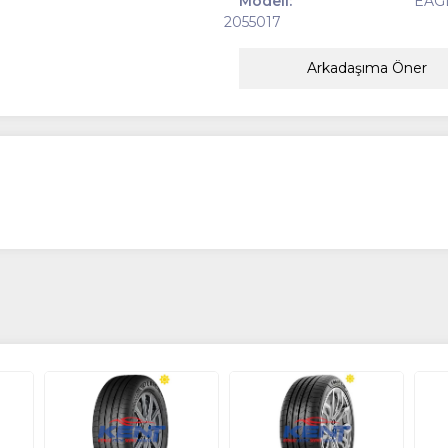
Modeli:
EAG
2055017
Arkadaşıma Öner