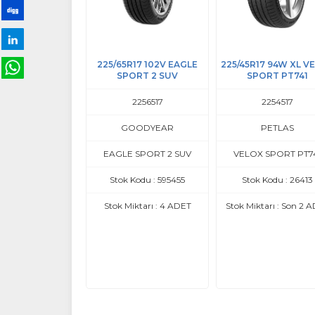
R17 102V EAGLE
225/45R17 94W XL VELOX
215/65R17 99V DEB
ORT 2 SUV
SPORT PT741
PRESTO - DEBİC
2256517
2254517
2156517
OODYEAR
PETLAS
DEBİCA
 SPORT 2 SUV
VELOX SPORT PT741
PRESTO
 Kodu : 595455
Stok Kodu : 26413
Stok Kodu : 595499-
iktarı : 4 ADET
Stok Miktarı : Son 2 ADET
Stok Miktarı : Son 3 
Satış Fiyatı
6.100,00
TL
Ürü
İnce