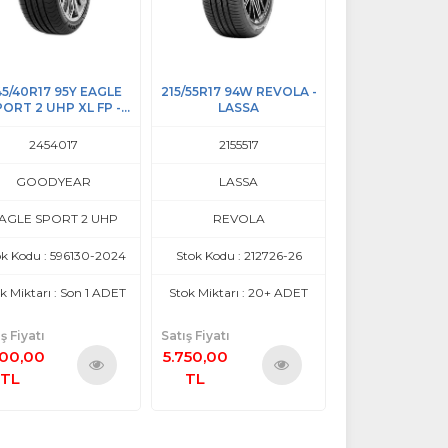
/55R17 94W REVOLA -
225/45R17 91W REVOLA
225/60R17 99
LASSA
SPORT 2 S
GOODYE
2155517
2254517
2256017
LASSA
LASSA
GOODYE
REVOLA
REVOLA
EAGLE SPORT
tok Kodu : 212726-26
Stok Kodu : 218047
Stok Kodu : 72
ok Miktarı : 20+ ADET
Stok Miktarı : 20+ ADET
Stok Miktarı :
ş Fiyatı
Satış Fiyatı
750,00
7.500,00
TL
TL
Ürünü
İncele