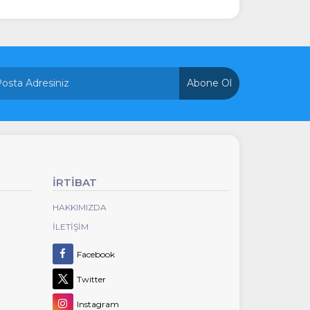
Abone Ol
İRTİBAT
HAKKIMIZDA
İLETIŞIM
Facebook
Twitter
Instagram