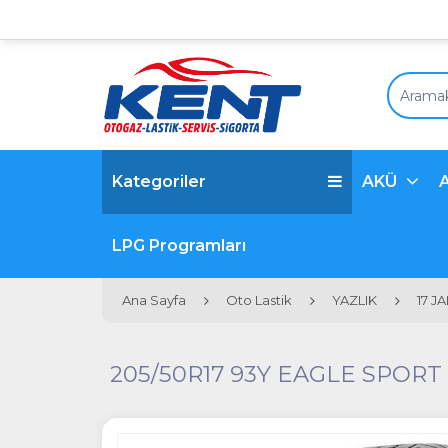
Kategoriler
AKÜ
LPG Programları
Ana Sayfa
Oto Lastik
YAZLIK
17 J
205/50R17 93Y EAGLE SPORT 