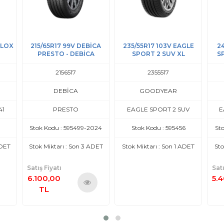
İCA
235/55R17 103V EAGLE
245/40R17 95Y EAGLE
215
A
SPORT 2 SUV XL
SPORT 2 UHP XL FP -
GOODYEAR
2355517
2454017
GOODYEAR
GOODYEAR
EAGLE SPORT 2 SUV
EAGLE SPORT 2 UHP
2024
Stok Kodu : 595456
Stok Kodu : 596130-2024
S
ADET
Stok Miktarı : Son 1 ADET
Stok Miktarı : Son 1 ADET
St
Satış Fiyatı
Satı
5.400,00
5.
TL
nü
Ürünü
le
İncele