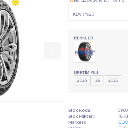
Henüz Değerlendirilmemiş
%20
KDV :
RENKLER
ÜRETIM YILI
2024
26
2025
Stok Kodu:
596
Stok Miktarı:
18 
Markası:
GOO