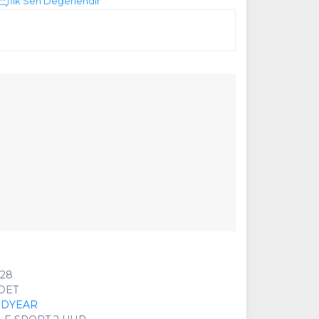
İlk Sen Değerlendir
028
ADET
DYEAR