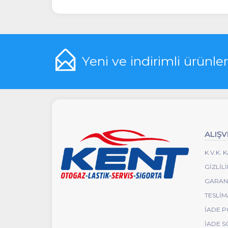
Yeni ve indirimli ürünle
ALIŞV
K.V.K.
GIZLIL
GARANT
TESLIM
İADE P
İADE S