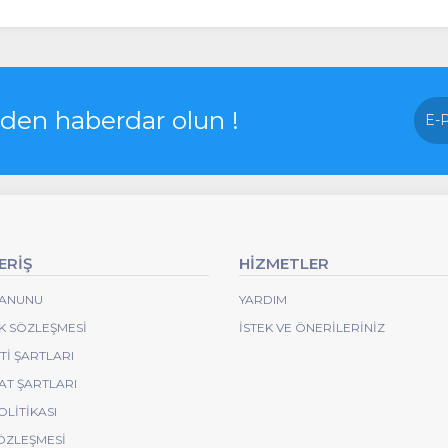
rden haberdar olun !
ERİŞ
HİZMETLER
 KANUNU
YARDIM
IK SÖZLEŞMESI
İSTEK VE ÖNERILERINIZ
I ŞARTLARI
AT ŞARTLARI
OLITIKASI
ÖZLEŞMESI