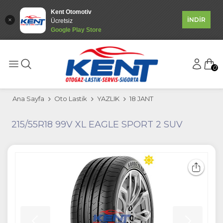
Kent Otomotiv
İNDİR
Ücretsiz
Google Play Store
0
Ana Sayfa
Oto Lastik
YAZLIK
18 JANT
215/55R18 99V XL EAGLE SPORT 2 SUV