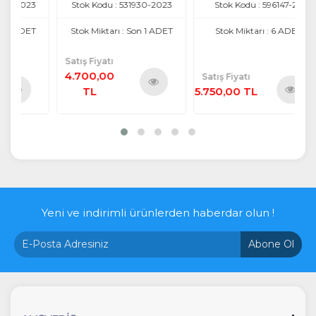
3
Stok Kodu : 531930-2023
Stok Kodu : 596147-26
T
Stok Miktarı : Son 1 ADET
Stok Miktarı : 6 ADET
Satış Fiyatı
4.700,00
Satış Fiyatı
Sa
TL
5.750,00 TL
6.
Ürünü
ü
Ürünü
İncele
e
İncele
Yeni ve indirimli ürünlerden haberdar olun !
Abone Ol