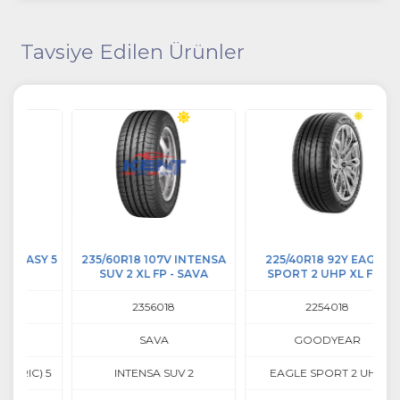
Tavsiye Edilen Ürünler
Y 5
235/60R18 107V INTENSA
225/40R18 92Y EAGLE
SUV 2 XL FP - SAVA
SPORT 2 UHP XL FP -
SP
GOODYEAR
2356018
2254018
SAVA
GOODYEAR
 5
INTENSA SUV 2
EAGLE SPORT 2 UHP