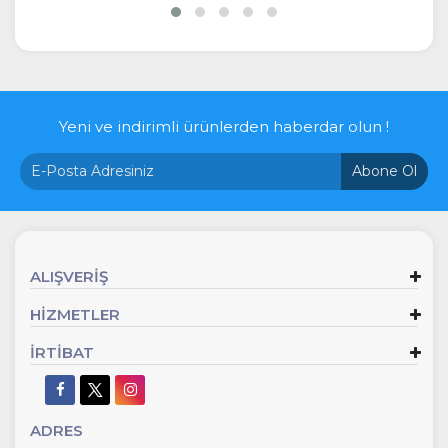
İncele
İncele
Yeni ve indirimli ürünlerden haberdar olun !
Abone Ol
ALIŞVERİŞ
HİZMETLER
İRTİBAT
ADRES