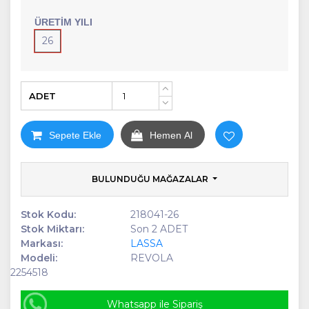
ÜRETIM YILI
26
ADET
+
-
Sepete Ekle
Hemen Al
BULUNDUĞU MAĞAZALAR
Stok Kodu:
218041-26
Stok Miktarı:
Son 2 ADET
Markası:
LASSA
Modeli:
REVOLA
2254518
Whatsapp ile Sipariş