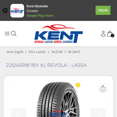
Kent Otomotiv
İNDİR
Ücretsiz
Google Play Store
0
Ana Sayfa
Oto Lastik
YAZLIK
18 JANT
225/45R18 95Y XL REVOLA - LASSA