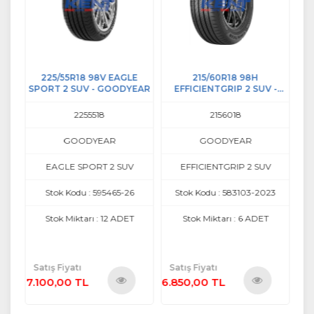
SY 3
225/55R18 98V EAGLE
215/60R18 98H
2
SPORT 2 SUV - GOODYEAR
EFFICIENTGRIP 2 SUV -
SP
GOODYEAR
2255518
2156018
GOODYEAR
GOODYEAR
 3
EAGLE SPORT 2 SUV
EFFICIENTGRIP 2 SUV
5
Stok Kodu : 595465-26
Stok Kodu : 583103-2023
T
Stok Miktarı : 12 ADET
Stok Miktarı : 6 ADET
Satış Fiyatı
Satış Fiyatı
Sa
7.100,00 TL
6.850,00 TL
6.
ü
Ürünü
Ürünü
e