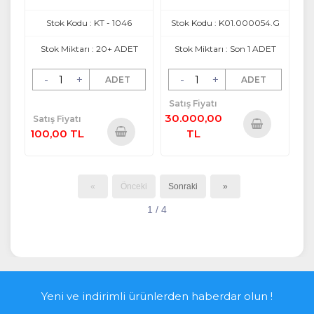
Stok Kodu : KT - 1046
Stok Kodu : K01.000054.G
Stok Miktarı : 20+ ADET
Stok Miktarı : Son 1 ADET
-
+
-
+
ADET
ADET
Satış Fiyatı
30.000,00
Satış Fiyatı
100,00 TL
TL
Sepete
Sepete
Ekle
Ekle
«
Önceki
Sonraki
»
1 / 4
Yeni ve indirimli ürünlerden haberdar olun !