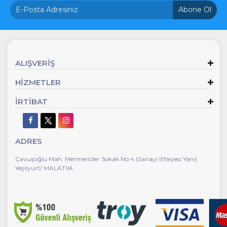
Abone Ol
ALIŞVERİŞ
HİZMETLER
İRTİBAT
ADRES
Çavuşoğlu Mah. Mermerciler Sokak No:4 (Sanayi İtfaiyesi Yanı)
Yeşilyurt/ MALATYA