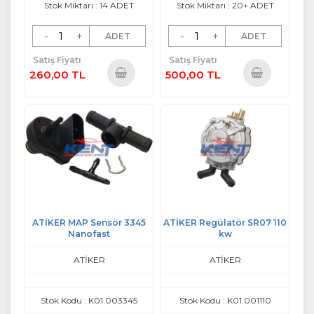
Stok Miktarı : 14 ADET
Stok Miktarı : 20+ ADET
-
+
-
+
ADET
ADET
Satış Fiyatı
Satış Fiyatı
260,00 TL
500,00 TL
Sepete
Sepete
Ekle
Ekle
ATİKER MAP Sensör 3345
ATİKER Regülatör SR07 110
Nanofast
kw
ATİKER
ATİKER
Stok Kodu : K01.003345
Stok Kodu : K01.001110