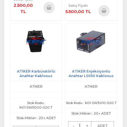
2.500,00
Satış Fiyatı
TL
5.500,00 TL
Sepete
Sepete
Ekle
Ekle
ATİKER Karbüratörlü
ATİKER Enjeksiyonlu
Anahtar Kablosuz
Anahtar LS050 Kablosuz
ATİKER
ATİKER
Stok Kodu :
Stok Kodu : K01.SW3010.020.T
K01.SW3000.020.T
Stok Miktarı : 20+ ADET
Stok Miktarı : 20+ ADET
-
+
ADET