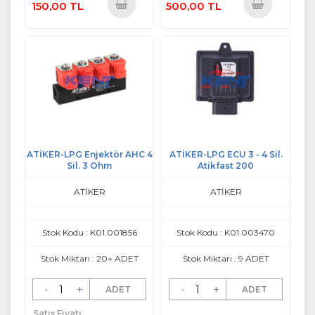
150,00 TL
500,00 TL
Sepete
Sepete
Ekle
Ekle
ATİKER-LPG Enjektör AHC 4
ATİKER-LPG ECU 3 - 4 Sil.
Sil. 3 Ohm
Atikfast 200
ATİKER
ATİKER
Stok Kodu : K01.001856
Stok Kodu : K01.003470
Stok Miktarı : 20+ ADET
Stok Miktarı : 9 ADET
-
+
-
+
ADET
ADET
Satış Fiyatı