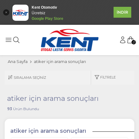
Kent Otomotiv
İNDİR
Ücretsiz
Google Play Store
0
Ana Sayfa
atiker için arama sonuçları
FILTRELE
atiker için arama sonuçları
93
Ürün Bulundu
atiker için arama sonuçları