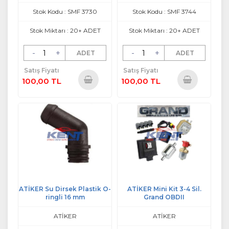
Stok Kodu : SMF 3730
Stok Kodu : SMF 3744
Stok Miktarı : 20+ ADET
Stok Miktarı : 20+ ADET
-
+
-
+
ADET
ADET
Satış Fiyatı
Satış Fiyatı
100,00 TL
100,00 TL
Sepete
Sepete
Ekle
Ekle
ATİKER Su Dirsek Plastik O-
ATİKER Mini Kit 3-4 Sil.
ringli 16 mm
Grand OBDII
ATİKER
ATİKER