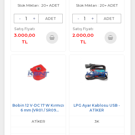
Stok Miktarı : 20+ ADET
Stok Miktarı : 20+ ADET
-
+
-
+
ADET
ADET
Satış Fiyatı
Satış Fiyatı
3.000,00
2.000,00
TL
TL
Sepete
Sepete
Ekle
Ekle
Bobin 12 V-DC 17 W Kırmızı
LPG Ayar Kablosu USB -
6 mm (VR01 / SR09
ATİKER
Regülatör)
ATİKER
3K