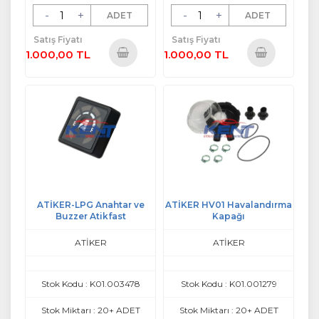
-
+
-
+
ADET
ADET
Satış Fiyatı
Satış Fiyatı
1.000,00 TL
1.000,00 TL
Sepete
Sepete
Ekle
Ekle
ATİKER-LPG Anahtar ve
ATİKER HV01 Havalandırma
Buzzer Atikfast
Kapağı
ATİKER
ATİKER
Stok Kodu : K01.003478
Stok Kodu : K01.001279
Stok Miktarı : 20+ ADET
Stok Miktarı : 20+ ADET