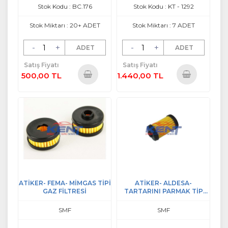
Stok Kodu : BC.176
Stok Kodu : KT - 1292
Stok Miktarı : 20+ ADET
Stok Miktarı : 7 ADET
-
+
-
+
ADET
ADET
Satış Fiyatı
Satış Fiyatı
500,00 TL
1.440,00 TL
Sepete
Sepete
Ekle
Ekle
ATİKER- FEMA- MİMGAS TİPİ
ATİKER- ALDESA-
GAZ FİLTRESİ
TARTARINI PARMAK TİP
GAZ FİLTRESİ
SMF
SMF