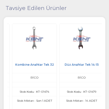
Tavsiye Edilen Ürünler
27
Kombine Anahtar Tek 32
Düz Anahtar Tek 14-15
RİCO
RİCO
Stok Kodu : KT-01474
Stok Kodu : KT-01479
T
Stok Miktarı : Son 1 ADET
Stok Miktarı : 14 ADET