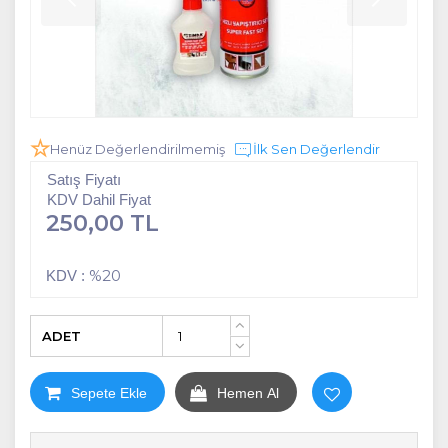
Henüz Değerlendirilmemiş
İlk Sen Değerlendir
Satış Fiyatı
KDV Dahil Fiyat
250,00 TL
%20
KDV :
ADET
+
-
Sepete Ekle
Hemen Al