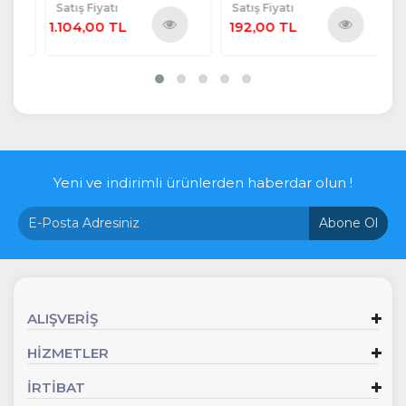
Satış Fiyatı
Satış Fiyatı
Sa
1.104,00 TL
192,00 TL
9
ü
Ürünü
Ürünü
e
İncele
İncele
Yeni ve indirimli ürünlerden haberdar olun !
Abone Ol
ALIŞVERİŞ
HİZMETLER
İRTİBAT