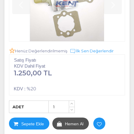
Henüz Değerlendirilmemiş
İlk Sen Değerlendir
Satış Fiyatı
KDV Dahil Fiyat
1.250,00 TL
%20
KDV :
ADET
+
-
Sepete Ekle
Hemen Al