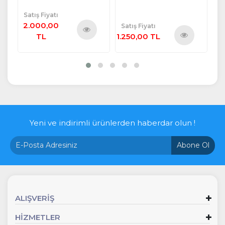
Satış Fiyatı
Sa
2.000,00
2
Satış Fiyatı
TL
1.250,00 TL
Ürünü
Ürünü
İncele
İncele
Yeni ve indirimli ürünlerden haberdar olun !
Abone Ol
ALIŞVERİŞ
HİZMETLER