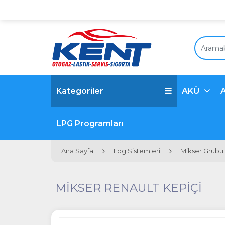
Kategoriler
AKÜ
LPG Programları
Ana Sayfa
Lpg Sistemleri
Mikser Grubu
MİKSER RENAULT KEPİÇİ