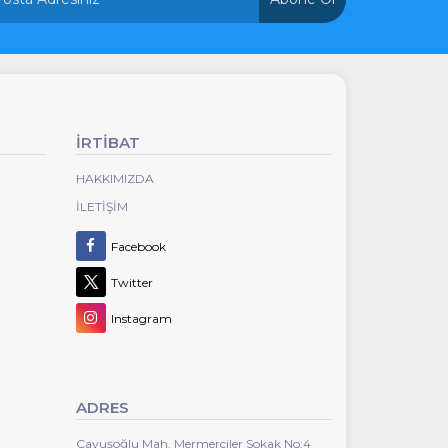
İRTİBAT
HAKKIMIZDA
İLETIŞIM
Facebook
Twitter
Instagram
ADRES
Çavuşoğlu Mah. Mermerciler Sokak No:4