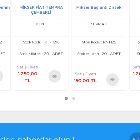
PRA
Mikser Bağlantı Dirsek
MİKSER KAZIK
MİK
SEVMAK
KENT
6
Stok Kodu : KNT125
Stok Kodu : KT - 1023
S
DET
Stok Miktarı : 20+ ADET
Stok Miktarı : 12 ADET
S
Satış Fiyatı
Satı
1.200,00
2.
Satış Fiyatı
150,00 TL
TL
nü
Ürünü
Ürünü
le
İncele
İncele
rden haberdar olun !