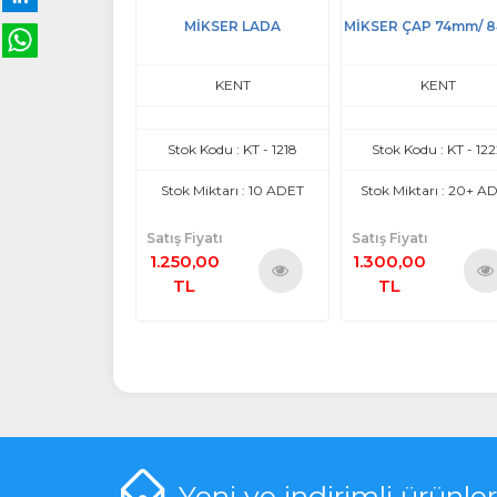
KSER LADA
MİKSER ÇAP 74mm/ 84mm
MİKSER FİAT TEM
ÇEMBERLİ
KENT
KENT
KENT
odu : KT - 1218
Stok Kodu : KT - 1222
Stok Kodu : KT - 121
iktarı : 10 ADET
Stok Miktarı : 20+ ADET
Stok Miktarı : 20+ A
atı
Satış Fiyatı
Satış Fiyatı
00
1.300,00
1.250,00
TL
TL
Ürünü
Ürünü
Ürü
İncele
İncele
İnce
Yeni ve indirimli ürünle