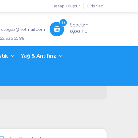
Hesap Oluştur
Giriş Yap
0
Sepetim
_otogaz@hotmail.com
0,00 TL
422 336 55 88
stik
Yağ & Antifiriz