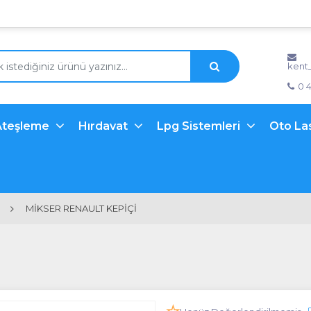
kent
0 
Ateşleme
Hırdavat
Lpg Sistemleri
Oto La
MİKSER RENAULT KEPİÇİ