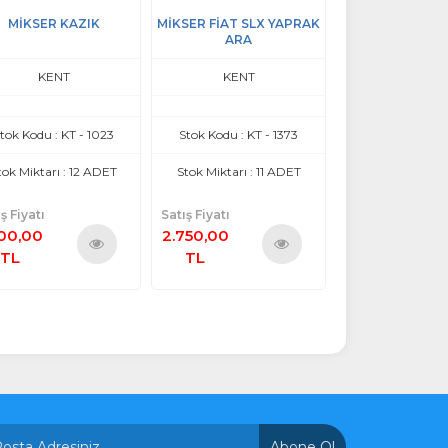
SER FİAT SLX YAPRAK
MİKSER HYUNDAİ
MİKSER MERCED
ARA
KUBBEL
KENT
KENT
KENT
tok Kodu : KT - 1373
Stok Kodu : KT - 1227
Stok Kodu : KT
tok Miktarı : 11 ADET
Stok Miktarı : 14 ADET
Stok Miktarı : 
ş Fiyatı
Satış Fiyatı
Satış Fiyatı
750,00
1.500,00
2.500,00
TL
TL
TL
Ürünü
Ürünü
İncele
İncele
Abone Ol