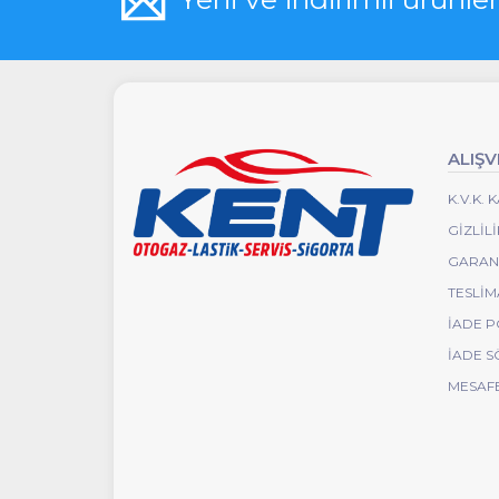
ALIŞV
K.V.K.
GIZLIL
GARANT
TESLIM
İADE P
İADE S
MESAFE