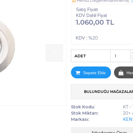
Henüz Değerlendirilmemiş
Satış Fiyatı
KDV Dahil Fiyat
1.060,00 TL
%20
KDV :
ADET
Sepete Ekle
He
BULUNDUĞU MAĞAZALA
Stok Kodu:
KT -
Stok Miktarı:
20+
Markası:
KEN