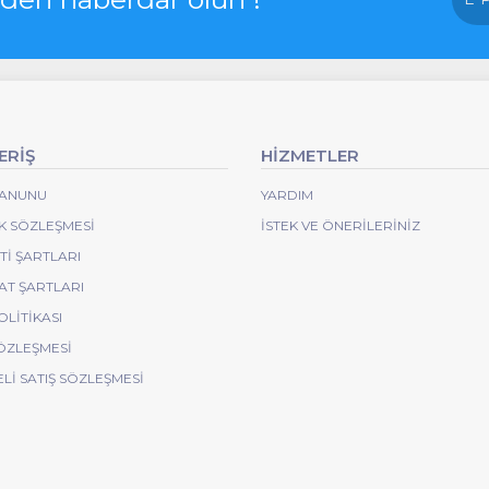
ERİŞ
HİZMETLER
 KANUNU
YARDIM
IK SÖZLEŞMESI
İSTEK VE ÖNERILERINIZ
I ŞARTLARI
AT ŞARTLARI
OLITIKASI
ÖZLEŞMESI
Lİ SATIŞ SÖZLEŞMESİ