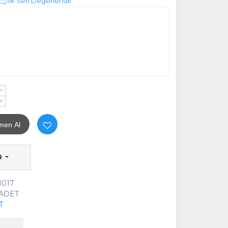
İlk Sen Değerlendir
+
-
men Al
R
 1017
 ADET
T